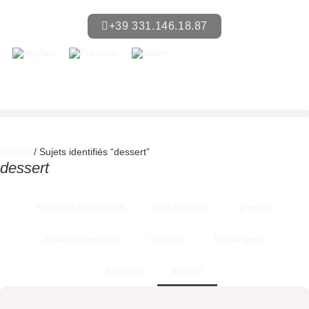
+39 331.146.18.87
Accueil
/ Sujets identifiés “dessert”
dessert
Recettes et conseils
petit déjeuner
premier
assaisonnements
contours
boulangerie
bonbons
dessert