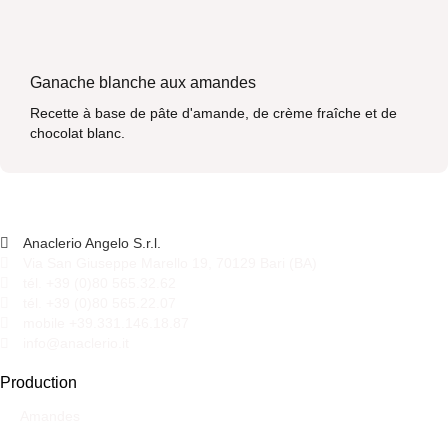
Ganache blanche aux amandes
Recette à base de pâte d'amande, de crème fraîche et de
chocolat blanc.
Anaclerio Angelo S.r.l.
Via San Giuseppe Marello 19, 70129 Bari (BA)
tél. +39 (0)80 565.32.62
tél. +39 (0)80 565.22.07
mobile +39.331.146.18.87
info@anaclerio.it
Production
Amandes