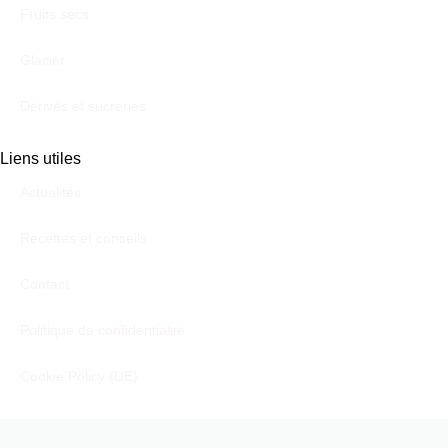
Fruits secs
Glacier
Dérivés et sucreries
Liens utiles
Actualités
Recettes et conseils
Contact
Politique de confidentialité
Cookie Policy (UE)