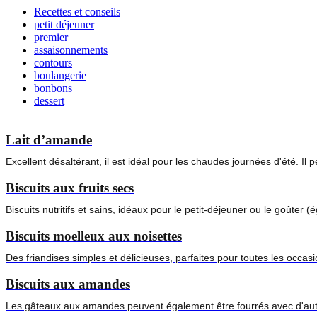
Recettes et conseils
petit déjeuner
premier
assaisonnements
contours
boulangerie
bonbons
dessert
Lait d’amande
Excellent désaltérant, il est idéal pour les chaudes journées d'été. 
Biscuits aux fruits secs
Biscuits nutritifs et sains, idéaux pour le petit-déjeuner ou le goûter
Biscuits moelleux aux noisettes
Des friandises simples et délicieuses, parfaites pour toutes les occa
Biscuits aux amandes
Les gâteaux aux amandes peuvent également être fourrés avec d'autr