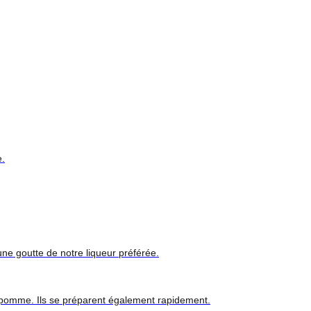
e.
une goutte de notre liqueur préférée.
e pomme. Ils se préparent également rapidement.