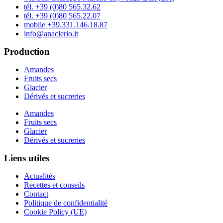
tél. +39 (0)80 565.32.62
tél. +39 (0)80 565.22.07
mobile +39.331.146.18.87
info@anaclerio.it
Production
Amandes
Fruits secs
Glacier
Dérivés et sucreries
Amandes
Fruits secs
Glacier
Dérivés et sucreries
Liens utiles
Actualités
Recettes et conseils
Contact
Politique de confidentialité
Cookie Policy (UE)