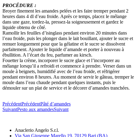
PROCÉDURE :
Broyer finement les amandes pelées et les faire tremper pendant 2
heures dans 4 dl d’eau froide. Après ce temps, placez le mélange
dans une gaze, tordez-la, pressez-la soigneusement et gardez le
liquide obtenu de côté.
Ramollir les feuilles d’isinglass pendant environ 20 minutes dans
l’eau froide, puis les plonger dans le lait bouillant, ajouter le sucre et
remuer longuement pour que la gélatine et le sucre se dissolvent
parfaitement. Ajouter le liquide d’amande et porter à nouveau à
ébullition. A l’écart du feu, parfumer au kirsch.
Fouetter la crème, incorporer le sucre glace et l’incorporer au
mélange lorsqu’il a refroidi et commence à prendre. Verser dans un
moule à beignets, humidifié avec de l’eau froide, et réfrigérer
pendant environ 8 heures. Au moment de servir le gâteau, tremper le
moule dans l’eau chaude pendant quelques instants, puis le
démouler sur un plat de service et le décorer d’amandes tranchées.
Précédent
Précédent
Pâté d’amandes
Suivant
Pesto aux amandes
Suivant
Anaclerio Angelo S.r.l.
Via San Giuseppe Marello 19, 70129 Bari (BA)