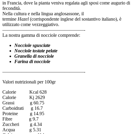
in Francia, dove la pianta veniva regalata agli sposi come augurio di
fecondità.
Nella cultura e nella lingua anglosassone, il
termine
Hazel
(corrispondente inglese del sostantivo italiano), è
utilizzato come vezzeggiativo.
—————————————————-
La nostra gamma di nocciole comprende:
Nocciole sgusciate
Nocciole tostate pelate
Granella di nocciole
Farina di nocciole
—————————————————-
Valori nutrizionali per 100gr
Calorie Kcal 628
Calorie Kj 2629
Grassi g 60.75
Carboidrati g 16.7
Proteine g 14.95
Fibre g 9.7
Zuccheri g 4.34
Acqua g 5.31