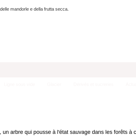
delle mandorle e della frutta secca.
Ligne sous vide
Glacier
Dérivés et sucreries
Actua
), un arbre qui pousse à l'état sauvage dans les forêts à c