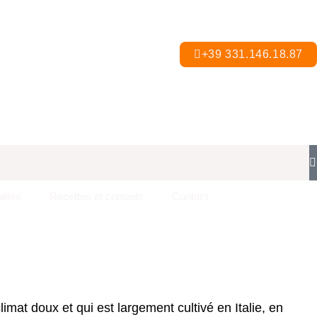
+39 331.146.18.87
lités
Recettes et conseils
Contact
limat doux et qui est largement cultivé en Italie, en