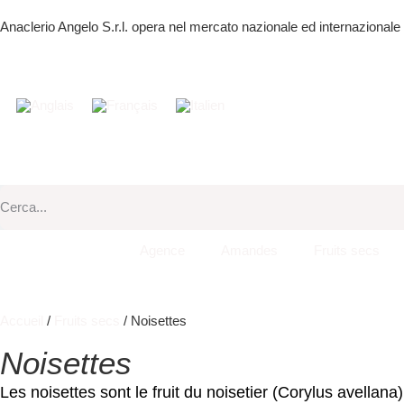
Anaclerio Angelo S.r.l. opera nel mercato nazionale ed internazionale 
Agence
Amandes
Fruits secs
Accueil
/
Fruits secs
/ Noisettes
Noisettes
Les noisettes sont le fruit du noisetier (Corylus avellana