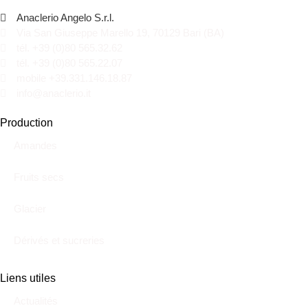
Anaclerio Angelo S.r.l.
Via San Giuseppe Marello 19, 70129 Bari (BA)
tél. +39 (0)80 565.32.62
tél. +39 (0)80 565.22.07
mobile +39.331.146.18.87
info@anaclerio.it
Production
Amandes
Fruits secs
Glacier
Dérivés et sucreries
Liens utiles
Actualités