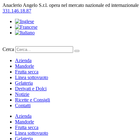
Vai
Anaclerio Angelo S.r.l. opera nel mercato nazionale ed internazionale 
al
331.146.18.87
contenuto
Cerca
Azienda
Mandorle
Frutta secca
Linea sottovuoto
Gelateria
Derivati e Dolci
Notizie
Ricette e Consigli
Contatti
Azienda
Mandorle
Frutta secca
Linea sottovuoto
Gelateria