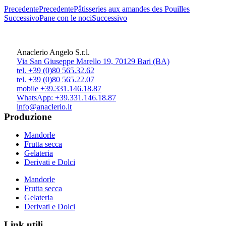
Precedente
Precedente
Pâtisseries aux amandes des Pouilles
Successivo
Pane con le noci
Successivo
Anaclerio Angelo S.r.l.
Via San Giuseppe Marello 19, 70129 Bari (BA)
tel. +39 (0)80 565.32.62
tel. +39 (0)80 565.22.07
mobile +39.331.146.18.87
WhatsApp: +39.331.146.18.87
info@anaclerio.it
Produzione
Mandorle
Frutta secca
Gelateria
Derivati e Dolci
Mandorle
Frutta secca
Gelateria
Derivati e Dolci
Link utili