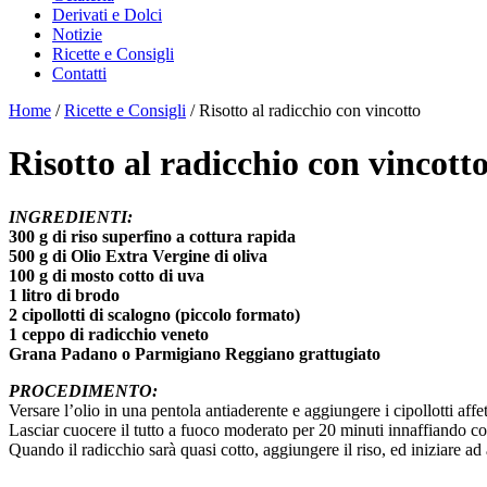
Derivati e Dolci
Notizie
Ricette e Consigli
Contatti
Home
/
Ricette e Consigli
/ Risotto al radicchio con vincotto
Risotto al radicchio con vincott
INGREDIENTI:
300 g di riso superfino a cottura rapida
500 g di Olio Extra Vergine di oliva
100 g di mosto cotto di uva
1 litro di brodo
2 cipollotti di scalogno (piccolo formato)
1 ceppo di radicchio veneto
Grana Padano o Parmigiano Reggiano grattugiato
PROCEDIMENTO:
Versare l’olio in una pentola antiaderente e aggiungere i cipollotti af
Lasciar cuocere il tutto a fuoco moderato per 20 minuti innaffiando con
Quando il radicchio sarà quasi cotto, aggiungere il riso, ed iniziare 