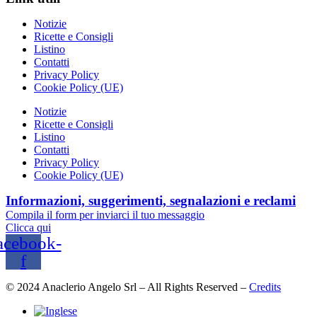
Notizie
Ricette e Consigli
Listino
Contatti
Privacy Policy
Cookie Policy (UE)
Notizie
Ricette e Consigli
Listino
Contatti
Privacy Policy
Cookie Policy (UE)
Informazioni, suggerimenti, segnalazioni e reclami
Compila il form per inviarci il tuo messaggio
Clicca qui
acebook-
f
© 2024 Anaclerio Angelo Srl – All Rights Reserved –
Credits