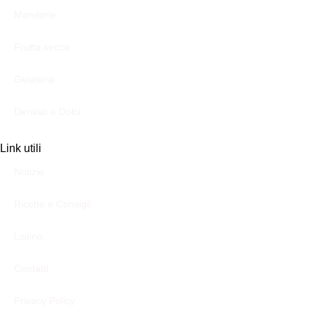
Mandorle
Frutta secca
Gelateria
Derivati e Dolci
Link utili
Notizie
Ricette e Consigli
Listino
Contatti
Privacy Policy