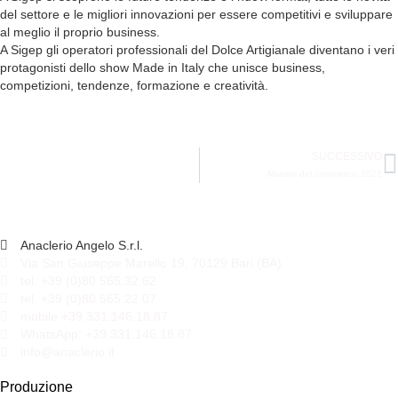
del settore e le migliori innovazioni per essere competitivi e sviluppare
al meglio il proprio business.
A Sigep gli operatori professionali del Dolce Artigianale diventano i veri
protagonisti dello show Made in Italy che unisce business,
competizioni, tendenze, formazione e creatività.
SUCCESSIVO
Maestri del commercio 2022
Anaclerio Angelo S.r.l.
Via San Giuseppe Marello 19, 70129 Bari (BA)
tel. +39 (0)80 565.32.62
tel. +39 (0)80 565.22.07
mobile +39.331.146.18.87
WhatsApp: +39.331.146.18.87
info@anaclerio.it
Produzione