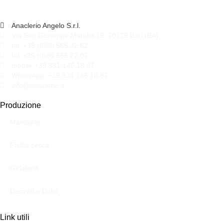
Anaclerio Angelo S.r.l.
Via San Giuseppe Marello 19, 70129 Bari (BA)
tel. +39 (0)80 565.32.62
tel. +39 (0)80 565.22.07
mobile +39.331.146.18.87
WhatsApp: +39.331.146.18.87
info@anaclerio.it
Produzione
Mandorle
Frutta secca
Gelateria
Derivati e Dolci
Link utili