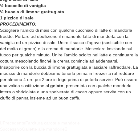
½ baccello di vaniglia
½ buccia di limone grattugiata
1 pizzico di sale
PROCEDIMENTO:
Sciogliere l’amido di mais con qualche cucchiaio di latte di mandorle
freddo. Portare ad ebollizione il rimanente latte di mandorla con la
vaniglia ed un pizzico di sale. Unire il succo d’agave (sostituibile con
del malto di grano) e la crema di mandorle. Mescolare lasciando sul
fuoco per qualche minuto. Unire l’amido sciolto nel latte e continuare la
cottura mescolando finché la crema comincia ad addensarsi.
Insaporire con la buccia di limone grattugiata e lasciare raffreddare. La
mousse di mandorle dobbiamo tenerla prima in freezer a raffreddare
per almeno 4 ore poi 2 ore in frigo prima di poterla servire. Può essere
una valida sostituzione al
gelato
, presentata con qualche mandorla
intera o sbriciolata e una spolverata di cacao oppure servita con un
ciuffo di panna insieme ad un buon caffè.
Precedente
Farcitura carote e mandorle
Successivo
Gallette alle mandorle