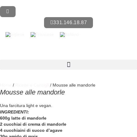
331.146.18.87
Home
/
Ricette e Consigli
/ Mousse alle mandorle
Mousse alle mandorle
Una farcitura light e vegan.
INGREDIENTI:
600g latte di mandorle
2 cucchiai di crema di mandorle
4 cucchiaini di succo d’agave
30g amido di mais