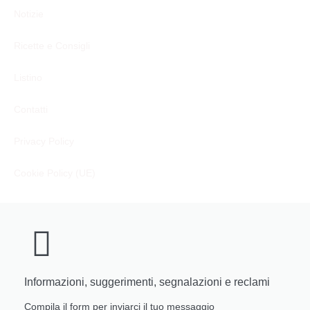
Notizie
Ricette e Consigli
Listino
Contatti
Privacy Policy
Cookie Policy (UE)
Informazioni, suggerimenti, segnalazioni e reclami
Compila il form per inviarci il tuo messaggio