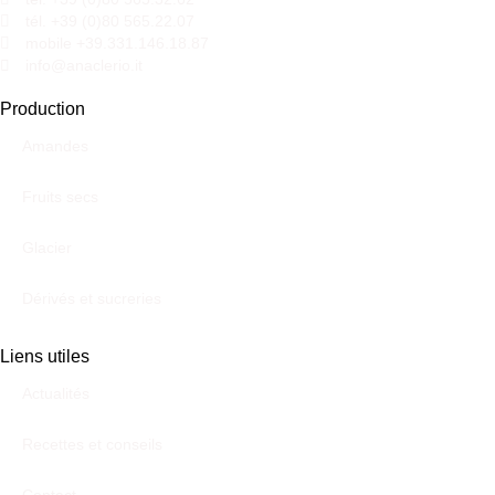
tél. +39 (0)80 565.22.07
mobile +39.331.146.18.87
info@anaclerio.it
Production
Amandes
Fruits secs
Glacier
Dérivés et sucreries
Liens utiles
Actualités
Recettes et conseils
Contact