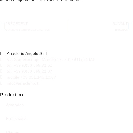
PRÉCÉDENT
SUIVANT
Ganache blanche aux amandes
Brownies
Anaclerio Angelo S.r.l.
Via San Giuseppe Marello 19, 70129 Bari (BA)
tél. +39 (0)80 565.32.62
tél. +39 (0)80 565.22.07
mobile +39.331.146.18.87
info@anaclerio.it
Production
Amandes
Fruits secs
Glacier