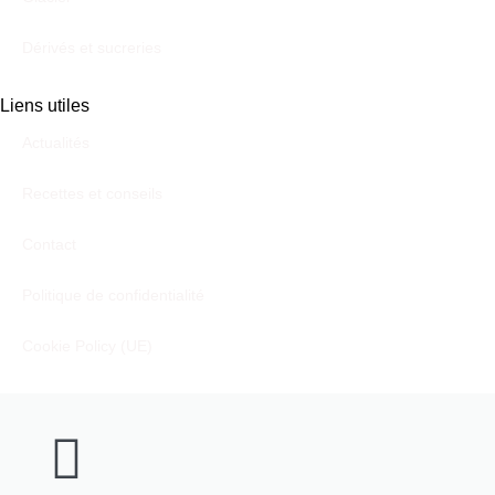
Dérivés et sucreries
Liens utiles
Actualités
Recettes et conseils
Contact
Politique de confidentialité
Cookie Policy (UE)