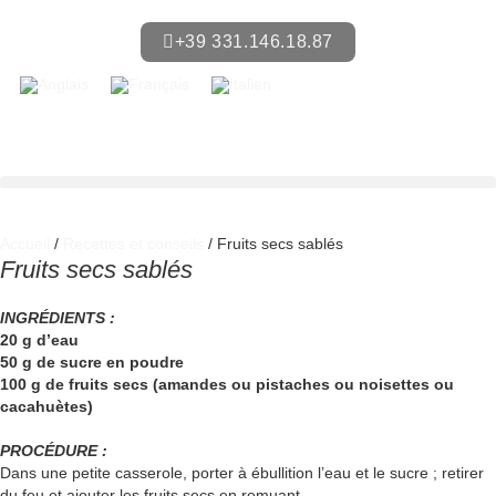
+39 331.146.18.87
Accueil
/
Recettes et conseils
/ Fruits secs sablés
Fruits secs sablés
INGRÉDIENTS :
20 g d’eau
50 g de sucre en poudre
100 g de fruits secs (amandes ou pistaches ou noisettes ou
cacahuètes)
PROCÉDURE :
Dans une petite casserole, porter à ébullition l’eau et le sucre ; retirer
du feu et ajouter les fruits secs en remuant.