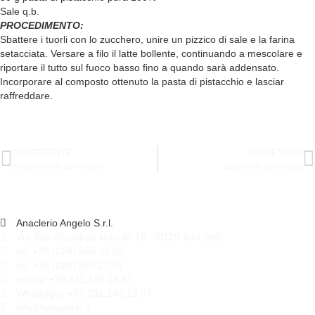
Sale q.b.
PROCEDIMENTO:
Sbattere i tuorli con lo zucchero, unire un pizzico di sale e la farina
setacciata. Versare a filo il latte bollente, continuando a mescolare e
riportare il tutto sul fuoco basso fino a quando sarà addensato.
Incorporare al composto ottenuto la pasta di pistacchio e lasciar
raffreddare.
PRECEDENTE
SUCCESSIVO
Biscotti morbidi alle nocciole
Baklava alla frutta secca
Anaclerio Angelo S.r.l.
Via San Giuseppe Marello 19, 70129 Bari (BA)
tel. +39 (0)80 565.32.62
tel. +39 (0)80 565.22.07
mobile +39.331.146.18.87
WhatsApp: +39.331.146.18.87
info@anaclerio.it