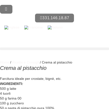
331.146.18.87
Home
/
Ricette e Consigli
/ Crema al pistacchio
Crema al pistacchio
Farcitura ideale per crostate, bignè, etc.
INGREDIENTI:
500 g latte
4 tuorli
50 g farina 00
100 g zucchero
50 g pasta di pistacchio pura 100%