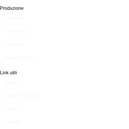
Produzione
Mandorle
Frutta secca
Gelateria
Derivati e Dolci
Link utili
Notizie
Ricette e Consigli
Listino
Contatti